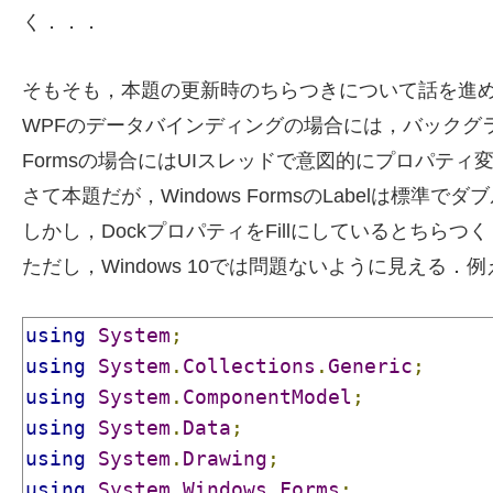
く．．．
そもそも，本題の更新時のちらつきについて話を進
WPFのデータバインディングの場合には，バックグラ
Formsの場合にはUIスレッドで意図的にプロパテ
さて本題だが，Windows FormsのLabelは
しかし，DockプロパティをFillにしているとちらつ
ただし，Windows 10では問題ないように見える．例
using
System
;
using
System
.
Collections
.
Generic
;
using
System
.
ComponentModel
;
using
System
.
Data
;
using
System
.
Drawing
;
using
System
.
Windows
.
Forms
;