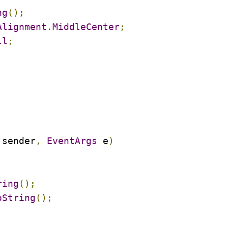
ng
();
Alignment
.
MiddleCenter
;
ll
;
 sender
,
EventArgs
 e
)
ring
();
oString
();