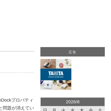
広告
のDockプロパティ
2026/8
と問題が消えてい
日
月
火
水
木
金
土