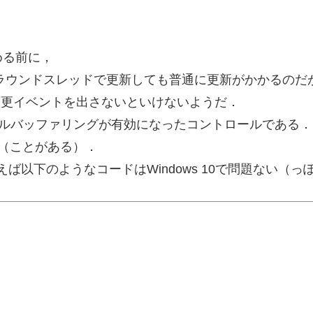
める前に，
ウンドスレッドで更新しても普通に更新がかかるのだが，W
ィ変更イベントを出さないといけないようだ．
標準でダブルバッファリングが有効になったコントロールである．
く（ことがある）．
えば以下のようなコードはWindows 10で問題ない（っ