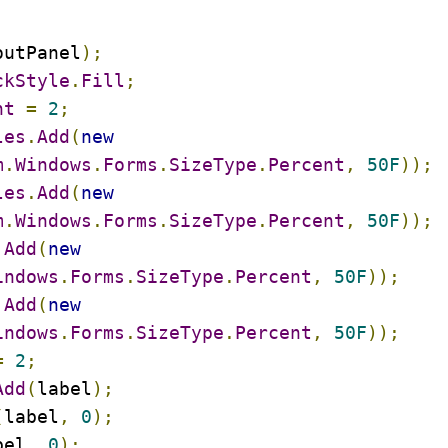
outPanel
);
ckStyle
.
Fill
;
nt
=
2
;
les
.
Add
(
new
m
.
Windows
.
Forms
.
SizeType
.
Percent
,
50F
));
les
.
Add
(
new
m
.
Windows
.
Forms
.
SizeType
.
Percent
,
50F
));
.
Add
(
new
indows
.
Forms
.
SizeType
.
Percent
,
50F
));
.
Add
(
new
indows
.
Forms
.
SizeType
.
Percent
,
50F
));
=
2
;
Add
(
label
);
(
label
,
0
);
bel
,
0
);