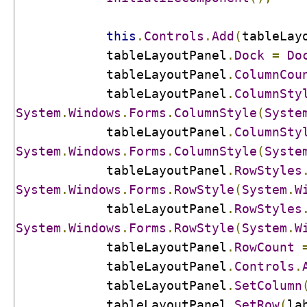
this
.
Controls
.
Add
(
tableLay
            tableLayoutPanel
.
Dock
=
Do
            tableLayoutPanel
.
ColumnCou
            tableLayoutPanel
.
ColumnSty
System
.
Windows
.
Forms
.
ColumnStyle
(
Syste
            tableLayoutPanel
.
ColumnSty
System
.
Windows
.
Forms
.
ColumnStyle
(
Syste
            tableLayoutPanel
.
RowStyles
System
.
Windows
.
Forms
.
RowStyle
(
System
.
W
            tableLayoutPanel
.
RowStyles
System
.
Windows
.
Forms
.
RowStyle
(
System
.
W
            tableLayoutPanel
.
RowCount
            tableLayoutPanel
.
Controls
.
            tableLayoutPanel
.
SetColumn
            tableLayoutPanel
.
SetRow
(
la