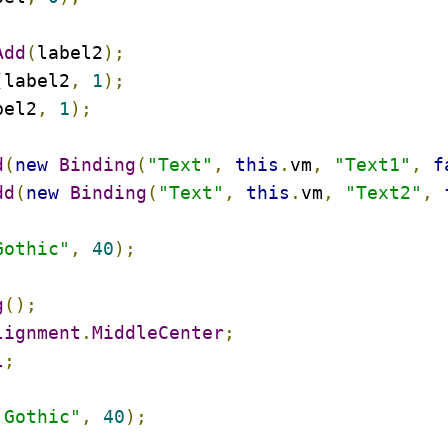
Add
(
label2
);
(
label2
,
1
);
bel2
,
1
);
d
(
new
Binding
(
"Text"
,
this
.
vm
,
"Text1"
,
f
dd
(
new
Binding
(
"Text"
,
this
.
vm
,
"Text2"
,
Gothic"
,
40
);
g
();
lignment
.
MiddleCenter
;
l
;
 Gothic"
,
40
);