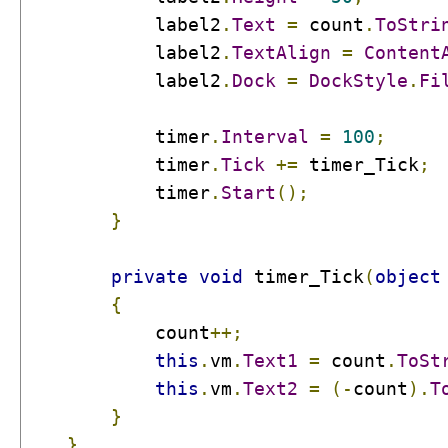
            label2
.
Text
=
 count
.
ToStri
            label2
.
TextAlign
=
Content
            label2
.
Dock
=
DockStyle
.
Fi
            timer
.
Interval
=
100
;
            timer
.
Tick
+=
 timer_Tick
;
            timer
.
Start
();
}
private
void
 timer_Tick
(
object
{
            count
++;
this
.
vm
.
Text1
=
 count
.
ToSt
this
.
vm
.
Text2
=
(-
count
).
T
}
}