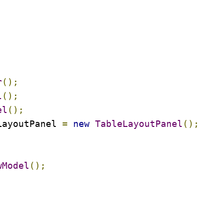
r
();
l
();
el
();
LayoutPanel 
=
new
TableLayoutPanel
();
wModel
();