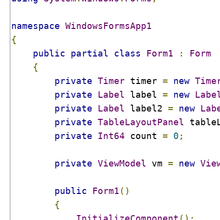
namespace
WindowsFormsApp1
{
public
partial
class
Form1
:
Form
{
private
Timer
 timer 
=
new
Time
private
Label
 label 
=
new
Labe
private
Label
 label2 
=
new
Lab
private
TableLayoutPanel
 table
private
Int64
 count 
=
0
;
private
ViewModel
 vm 
=
new
Vie
public
Form1
()
{
InitializeComponent
();