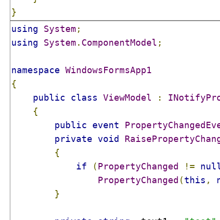
}
using
System
;
using
System
.
ComponentModel
;
namespace
WindowsFormsApp1
{
public
class
ViewModel
:
INotifyPr
{
public
event
PropertyChangedEv
private
void
RaisePropertyChan
{
if
(
PropertyChanged
!=
nul
PropertyChanged
(
this
,
}