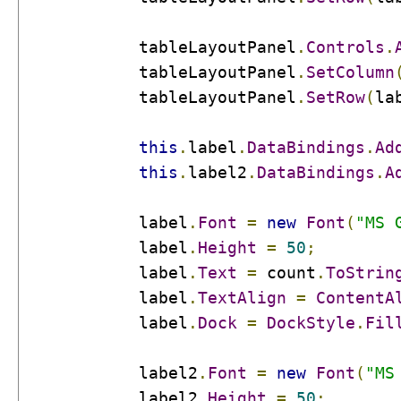
            tableLayoutPanel
.
Controls
.
            tableLayoutPanel
.
SetColumn
            tableLayoutPanel
.
SetRow
(
la
this
.
label
.
DataBindings
.
Ad
this
.
label2
.
DataBindings
.
A
            label
.
Font
=
new
Font
(
"MS 
            label
.
Height
=
50
;
            label
.
Text
=
 count
.
ToStrin
            label
.
TextAlign
=
ContentA
            label
.
Dock
=
DockStyle
.
Fil
            label2
.
Font
=
new
Font
(
"MS
            label2
.
Height
=
50
;