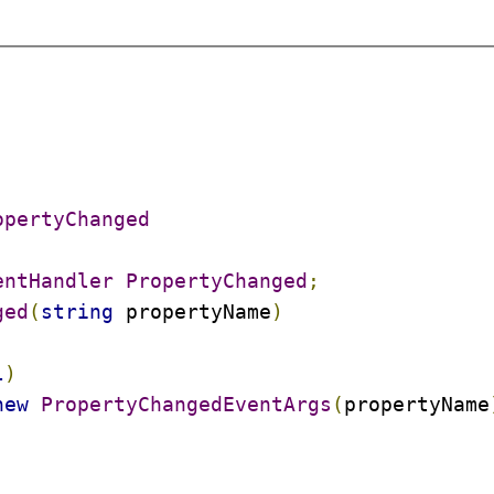
opertyChanged
entHandler
PropertyChanged
;
ged
(
string
 propertyName
)
l
)
new
PropertyChangedEventArgs
(
propertyName