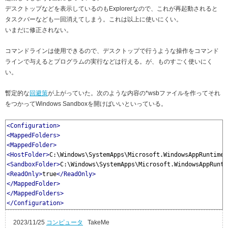
デスクトップなどを表示しているのもExplorerなので、これが再起動されると
タスクバーなども一回消えてしまう。これは以上に使いにくい。
いまだに修正されない。
コマンドラインは使用できるので、デスクトップで行うような操作をコマンド
ラインで与えるとプログラムの実行などは行える。が、ものすごく使いにく
い。
暫定的な
回避策
が上がっていた。次のような内容の*wsbファイルを作ってそれ
をつかってWindows Sandboxを開けばいいといっている。
<Configuration>
<MappedFolders>
<MappedFolder>
<HostFolder>
C:\Windows\SystemApps\Microsoft.WindowsAppRuntime.
<SandboxFolder>
C:\Windows\SystemApps\Microsoft.WindowsAppRunti
<ReadOnly>
true
</ReadOnly>
</MappedFolder>
</MappedFolders>
</Configuration>
2023/11/25
コンピュータ
TakeMe