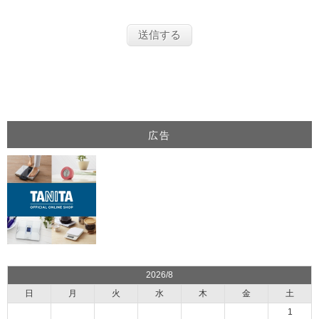
広告
2026/8
日
月
火
水
木
金
土
1