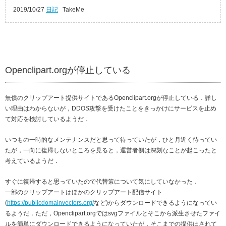
2019/10/27
日記
TakeMe
Openclipart.orgが停止している
無償のクリップアート提供サイトであるOpenclipart.orgが停止している．詳し
い理由はわからないが，DDOS攻撃を受けたことをきっかけにサービスを止め
て対応を検討しているようだ．
いつもの一時的なメンテナンスだと思って待っていたが，ひと月近く待ってい
たが，一向に復帰しないところを見ると，運営者側は深刻なことが起こったと
考えているようだ．
すぐに復帰すると思っていたので代替策について気にしていなかった．
一部のクリップアートはほかのクリップアート配信サイト
(
https://publicdomainvectors.org/
など)からダウンロードできるようになってい
るようだ．ただ，Openclipart.orgではsvgファイルとそこから派生させたファイ
ルを簡単にダウンロードできるようになっていたが，そこまでの提供はされて