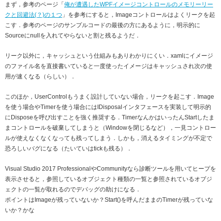
まず，参考のページ「
俺が遭遇した
WPF
イメージコントロールのメモリーリー
クと回避法(？)の１つ
」を参考にすると，Imageコントロールはよくリークを起
こす．参考のページのサンプルコードの最後の方にあるように，明示的に
Sourceにnullを入れてやらないと割と残るようだ．
リーク以外に，キャッシュという仕組みもありわかりにくい．xamlにイメージ
のファイル名を直接書いていると一度使ったイメージはキャッシュされ次の使
用が速くなる（らしい）．
このほか，UserControlもうまく設計していない場合，リークを起こす．Image
を使う場合やTimerを使う場合にはIDisposalインタフェースを実装して明示的
にDisposeを呼び出すことを強く推奨する．TimerなんかはいったんStartしたま
まコントロールを破棄してしまうと（Windowを閉じるなど），一見コントロー
ルが使えなくなくなっても残ってしまう．しかも，消えるタイミングが不定で
恐ろしいバグになる（たいていはtickも残る）．
Visual Studio 2017 ProfessionalやCommunityなら診断ツールを用いてヒープを
表示させると，参照しているオブジェクト種類の一覧と参照されているオブジ
ェクトの一覧が取れるのでデバッグの助けになる．
ポイントはImageが残っていないか？Start()を呼んだままのTimerが残っていな
いか？かな