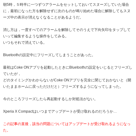
朝5時，５時半に一つずつアラームをセットしておいてスヌーズしていた場合
に，最初になった方を解除せずに次のものが鳴り始めた場合に解除してもスヌ
ーズ中の表示が消えなくなることがあるようだ。
消し方は，一度すべてのアラームを解除してそのうえで下向矢印をタップして
いって編集するような操作をしてみる。
いつもそれで消えている。
Bluetoothの設定中にフリーズしてしまうことがあった。
最初はCoke ONアプリを起動したときにBluetoothの設定をいじるとフリーズし
ていたが，
どのタイミングかわからないがCoke ONアプリを完全に閉じておかないと（開
いたままホームに戻っただけだと）フリーズするようになってしまった。
今のところフリーズしたら再起動するしか対処法がない。
Xperia X Compactはいつまでアップデートが受け取れるのだろうか…
この記事の直後，該当の問題についてはアップデートが受け取れるようになっ
た。