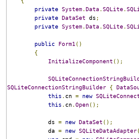
{
private
System
.
Data
.
SQLite
.
SQL
private
DataSet
 ds
;
private
System
.
Data
.
SQLite
.
SQL
public
Form1
()
{
InitializeComponent
();
SQLiteConnectionStringBuil
SQLiteConnectionStringBuilder
{
DataSo
this
.
cn 
=
new
SQLiteConnec
this
.
cn
.
Open
();
            ds 
=
new
DataSet
();
            da 
=
new
SQLiteDataAdapter