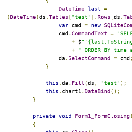
{
DateTime
last
=
(
DateTime
)
ds
.
Tables
[
"test"
].
Rows
[
ds
.
Ta
var
 cmd 
=
new
SQLiteCo
                cmd
.
CommandText
=
"SEL
+
 $
"'{last.ToStrin
+
" ORDER BY time 
                da
.
SelectCommand
=
 cmd
}
this
.
da
.
Fill
(
ds
,
"test"
);
this
.
chart1
.
DataBind
();
}
private
void
Form1_FormClosing
{