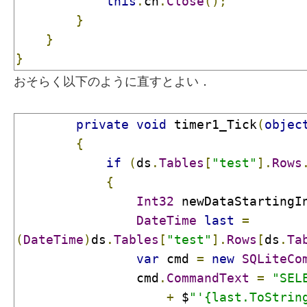
this
.
cn
.
Close
();
}
}
}
おそらく以下のように直すとよい．
private
void
 timer1_Tick
(
objec
{
if
(
ds
.
Tables
[
"test"
].
Rows
{
Int32
 newDataStartingI
DateTime
last
=
(
DateTime
)
ds
.
Tables
[
"test"
].
Rows
[
ds
.
Ta
var
 cmd 
=
new
SQLiteCo
                cmd
.
CommandText
=
"SEL
+
 $
"'{last.ToStrin