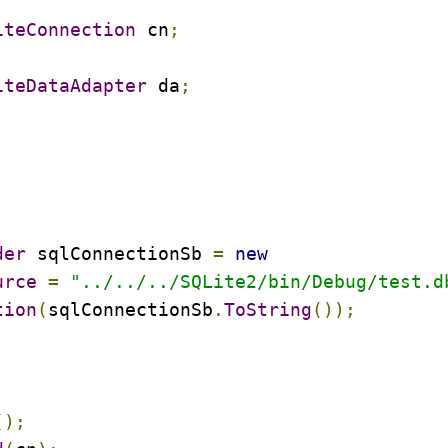
iteConnection
 cn
;
iteDataAdapter
 da
;
der
 sqlConnectionSb 
=
new
urce
=
"../../../SQLite2/bin/Debug/test.d
tion
(
sqlConnectionSb
.
ToString
());
();