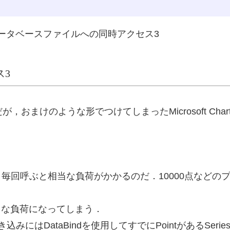
eのデータベースファイルへの同時アクセス3
ス3
おまけのような形でつけてしまったMicrosoft Chart C
．
は問題ないが，毎回呼ぶと相当な負荷がかかるのだ．10000点など
で大きな負荷になってしまう．
にはDataBindを使用してすでにPointがあるSeri