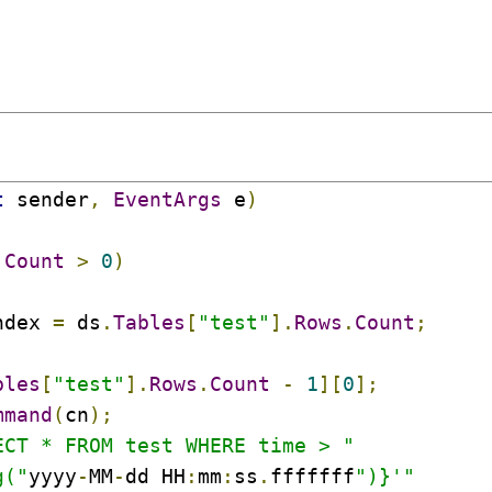
t
 sender
,
EventArgs
 e
)
.
Count
>
0
)
ndex 
=
 ds
.
Tables
[
"test"
].
Rows
.
Count
;
bles
[
"test"
].
Rows
.
Count
-
1
][
0
];
mmand
(
cn
);
ECT * FROM test WHERE time > "
g("
yyyy
-
MM
-
dd HH
:
mm
:
ss
.
fffffff
")}'"