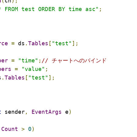
d
(
cn
);
* FROM test ORDER BY time asc"
;
rce
=
 ds
.
Tables
[
"test"
];
ber
=
"time"
;
// チャートへのバインド
bers
=
"value"
;
s
.
Tables
[
"test"
];
t
 sender
,
EventArgs
 e
)
.
Count
>
0
)