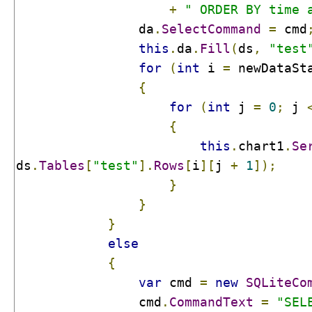
+
" ORDER BY time 
                da
.
SelectCommand
=
 cmd
this
.
da
.
Fill
(
ds
,
"test
for
(
int
 i 
=
 newDataSt
{
for
(
int
 j 
=
0
;
 j 
{
this
.
chart1
.
Se
ds
.
Tables
[
"test"
].
Rows
[
i
][
j 
+
1
]);
}
}
}
else
{
var
 cmd 
=
new
SQLiteCo
                cmd
.
CommandText
=
"SEL