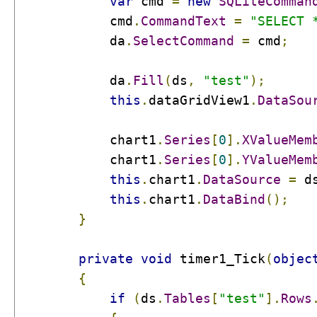
var
 cmd 
=
new
SQLiteComman
            cmd
.
CommandText
=
"SELECT 
            da
.
SelectCommand
=
 cmd
;
            da
.
Fill
(
ds
,
"test"
);
this
.
dataGridView1
.
DataSou
            chart1
.
Series
[
0
].
XValueMem
            chart1
.
Series
[
0
].
YValueMem
this
.
chart1
.
DataSource
=
 d
this
.
chart1
.
DataBind
();
}
private
void
 timer1_Tick
(
objec
{
if
(
ds
.
Tables
[
"test"
].
Rows