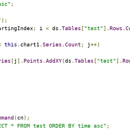
asc"
;
;
"
);
artingIndex
;
 i 
<
 ds
.
Tables
[
"test"
].
Rows
.
C
<
this
.
chart1
.
Series
.
Count
;
 j
++)
ries
[
j
].
Points
.
AddXY
(
ds
.
Tables
[
"test"
].
Ro
mmand
(
cn
);
ECT * FROM test ORDER BY time asc"
;