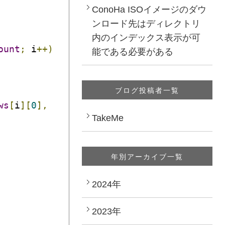
ConoHa ISOイメージのダウ
ンロード先はディレクトリ
内のインデックス表示が可
ount
;
 i
++)
能である必要がある
ブログ投稿者一覧
ws
[
i
][
0
],
TakeMe
年別アーカイブ一覧
2024年
2023年