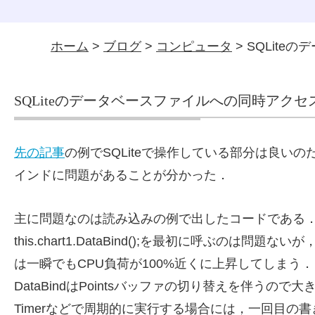
ホーム
>
ブログ
>
コンピュータ
> SQLit
SQLiteのデータベースファイルへの同時アクセ
先の記事
の例でSQLiteで操作している部分は良いのだが，
インドに問題があることが分かった．
主に問題なのは読み込みの例で出したコードである
this.chart1.DataBind();を最初に呼ぶの
は一瞬でもCPU負荷が100%近くに上昇してしまう．
DataBindはPointsバッファの切り替えを伴うの
Timerなどで周期的に実行する場合には，一回目の書き込み