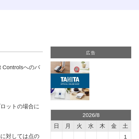
広告
ontrolsへのバ
のプロットの場合に
2026/8
日
月
火
水
木
金
土
esに対しては点の
1