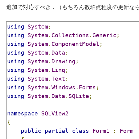
追加で対応すべき．（もちろん数珀点程度の更新な
using
System
;
using
System
.
Collections
.
Generic
;
using
System
.
ComponentModel
;
using
System
.
Data
;
using
System
.
Drawing
;
using
System
.
Linq
;
using
System
.
Text
;
using
System
.
Windows
.
Forms
;
using
System
.
Data
.
SQLite
;
namespace
SQLView2
{
public
partial
class
Form1
:
Form