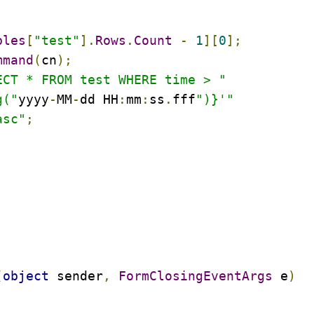
bles
[
"test"
].
Rows
.
Count
-
1
][
0
];
mmand
(
cn
);
ECT * FROM test WHERE time > "
g("
yyyy
-
MM
-
dd HH
:
mm
:
ss
.
fff
")}'"
asc"
;
;
(
object
 sender
,
FormClosingEventArgs
 e
)