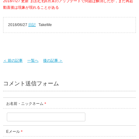
2018/7/27 更新 おおむね6月末のアップデートで問題は解消したが，まだ再起
動直後は現象が現れることがある
2018/06/27
日記
TakeMe
＜ 前の記事
一覧へ
後の記事 ＞
コメント送信フォーム
お名前・ニックネーム
＊
Eメール
＊