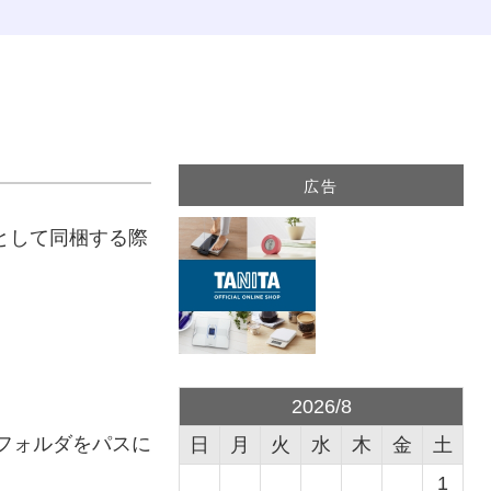
広告
ルとして同梱する際
2026/8
でフォルダをパスに
日
月
火
水
木
金
土
1