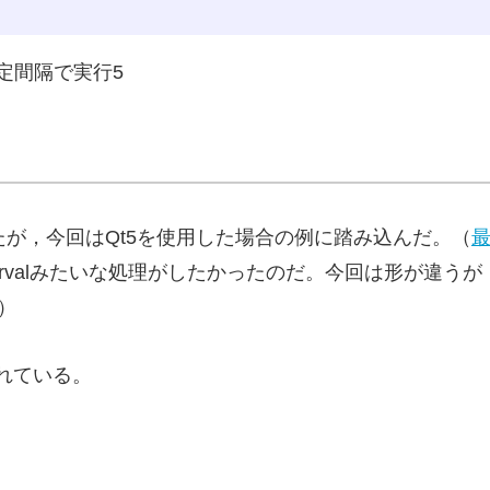
で一定間隔で実行5
いたが，今回はQt5を使用した場合の例に踏み込んだ。（
tervalみたいな処理がしたかったのだ。今回は形が違うが，set
る）
されている。