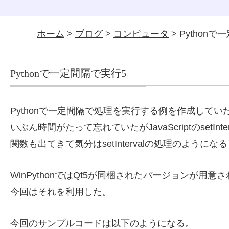
ホーム
>
ブログ
>
コンピュータ
> Python
Pythonで一定間隔で実行5
Pythonで一定間隔で処理を実行する例を作成して
いぶん時間がたって忘れていたがJavaScriptのsetIn
関数も出てきて気分はsetIntervalの処理のようにな
WinPythonではQt5が同梱されたバージョンが用意
今回はそれを利用した。
今回のサンプルコードは以下のようになる。