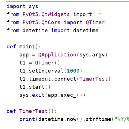
import
from
PyQt5
.
QtWidgets
import
*
from
PyQt5
.
QtCore
import
QTimer
from
 datetime 
import
 datetime

def
 main
():
    app 
=
QApplication
(
sys
.
argv
)
    t1 
=
QTimer
()
    t1
.
setInterval
(
1000
)
    t1
.
timeout
.
connect
(
TimerTest
)
    t1
.
start
()
    sys
.
exit
(
app
.
exec_
())
def
TimerTest
():
print
(
datetime
.
now
().
strftime
(
"%Y/