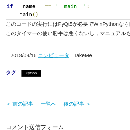
if
 __name__ 
==
'__main__'
:
    main
()
このコードの実行にはPyQt5が必要でWinPyth
このタイマーの使い勝手は悪くないし，マニュアルも
2018/09/16
コンピュータ
TakeMe
タグ：
Python
＜ 前の記事
一覧へ
後の記事 ＞
コメント送信フォーム