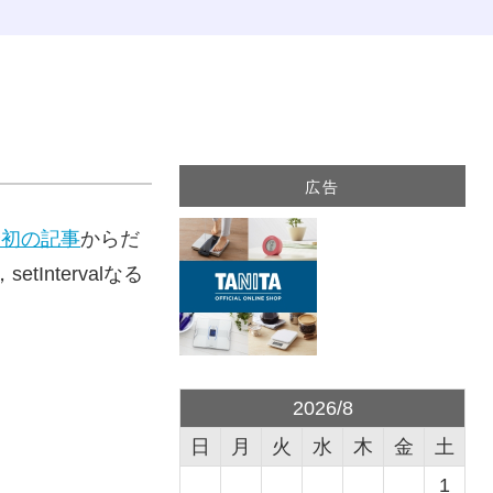
広告
最初の記事
からだ
Intervalなる
2026/8
日
月
火
水
木
金
土
1