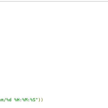
%m/%d %H:%M:%S"
))