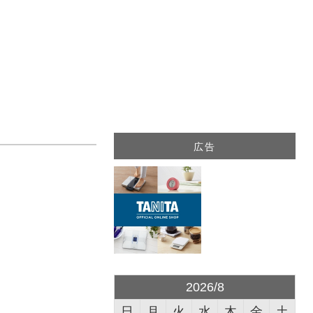
広告
2026/8
日
月
火
水
木
金
土