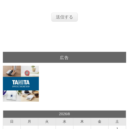
画像の文字を入力してください
広告
2026/8
日
月
火
水
木
金
土