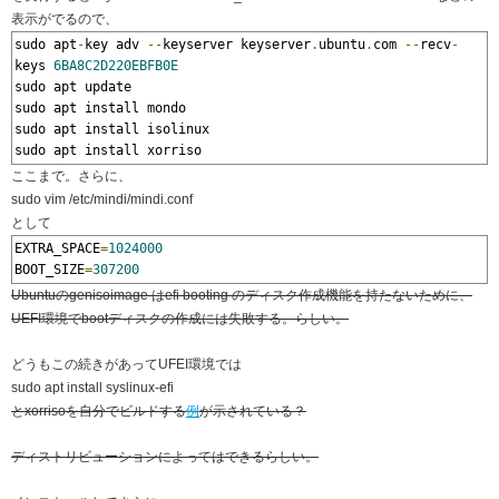
表示がでるので、
sudo apt
-
key adv 
--
keyserver keyserver
.
ubuntu
.
com 
--
recv
-
keys 
6BA8C2D220EBFB0E
sudo apt update

sudo apt install mondo

sudo apt install isolinux

sudo apt install xorriso
ここまで。さらに、
sudo vim /etc/mindi/mindi.conf
として
EXTRA_SPACE
=
1024000
BOOT_SIZE
=
307200
Ubuntuのgenisoimage はefi booting のディスク作成機能を持たないために、
UEFI環境でbootディスクの作成には失敗する。らしい。
どうもこの続きがあってUFEI環境では
sudo apt install syslinux-efi
とxorrisoを自分でビルドする
例
が示されている？
ディストリビューションによってはできるらしい。