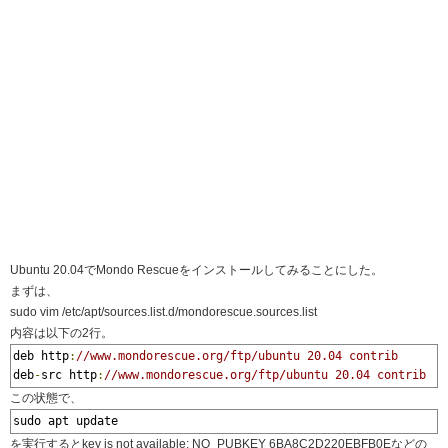
Ubuntu 20.04でMondo Rescueをインストールしてみることにした。
まずは、
sudo vim /etc/apt/sources.list.d/mondorescue.sources.list
内容は以下の2行。
deb http
:
//www.mondorescue.org/ftp/ubuntu 20.04 contrib
deb
-
src http
:
//www.mondorescue.org/ftp/ubuntu 20.04 contrib
この状態で、
sudo apt update 
を実行するとkey is not available: NO_PUBKEY 6BA8C2D220EBFB0Eなどの