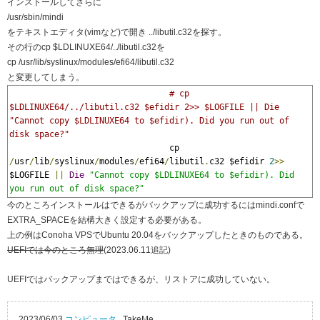
インストールしてさらに
/usr/sbin/mindi
をテキストエディタ(vimなど)で開き ../libutil.c32を探す。
その行のcp $LDLINUXE64/../libutil.c32を
cp /usr/lib/syslinux/modules/efi64/libutil.c32
と変更してしまう。
# cp 
$LDLINUXE64/../libutil.c32 $efidir 2>> $LOGFILE || Die 
"Cannot copy $LDLINUXE64 to $efidir). Did you run out of 
disk space?"
                                cp 
/
usr
/
lib
/
syslinux
/
modules
/
efi64
/
libutil
.
c32 $efidir 
2
>>
$LOGFILE 
||
Die
"Cannot copy $LDLINUXE64 to $efidir). Did 
you run out of disk space?"
今のところインストールはできるがバックアップに成功するにはmindi.confで
EXTRA_SPACEを結構大きく設定する必要がある。
上の例はConoha VPSでUbuntu 20.04をバックアップしたときのものである。
UEFIでは今のところ無理
(2023.06.11追記)
UEFIではバックアップまではできるが、リストアに成功していない。
2023/06/03
コンピュータ
TakeMe