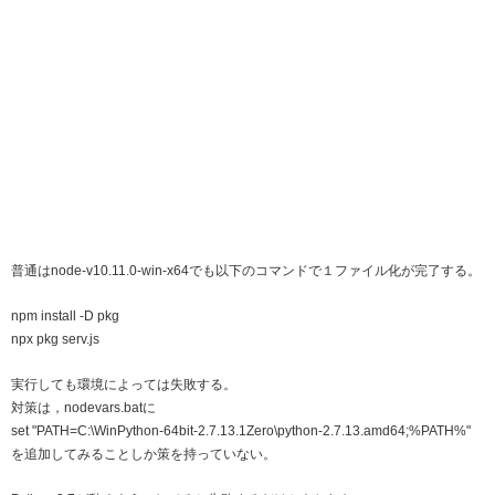
普通はnode-v10.11.0-win-x64でも以下のコマンドで１ファイル化が完了する。
npm install -D pkg
npx pkg serv.js
実行しても環境によっては失敗する。
対策は，nodevars.batに
set "PATH=C:\WinPython-64bit-2.7.13.1Zero\python-2.7.13.amd64;%PATH%"
を追加してみることしか策を持っていない。