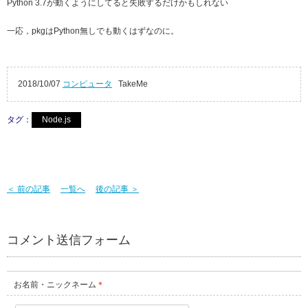
Python 3.7が動くようにしてると失敗するだけかもしれない
一応，pkgはPython無しでも動くはずなのに。
2018/10/07
コンピュータ
TakeMe
タグ：
Node.js
＜ 前の記事
一覧へ
後の記事 ＞
コメント送信フォーム
お名前・ニックネーム
＊