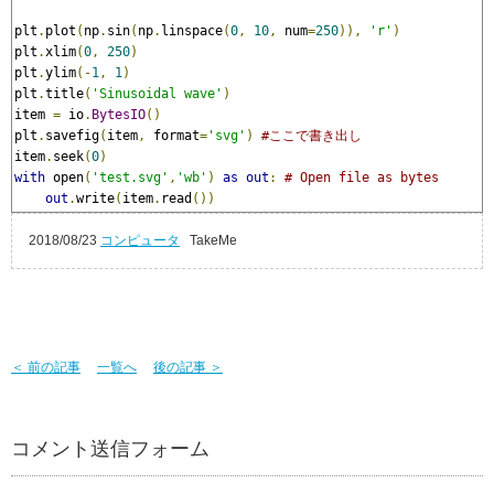
plt
.
plot
(
np
.
sin
(
np
.
linspace
(
0
,
10
,
 num
=
250
)),
'r'
)
plt
.
xlim
(
0
,
250
)
plt
.
ylim
(-
1
,
1
)
plt
.
title
(
'Sinusoidal wave'
)
item 
=
 io
.
BytesIO
()
plt
.
savefig
(
item
,
 format
=
'svg'
)
#ここで書き出し
item
.
seek
(
0
)
with
 open
(
'test.svg'
,
'wb'
)
as
out
:
# Open file as bytes
out
.
write
(
item
.
read
())
2018/08/23
コンピュータ
TakeMe
＜ 前の記事
一覧へ
後の記事 ＞
コメント送信フォーム