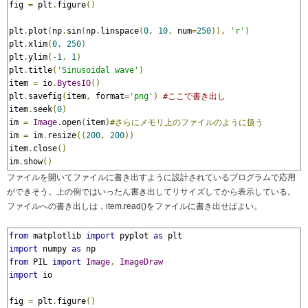
fig 
=
 plt
.
figure
()
plt
.
plot
(
np
.
sin
(
np
.
linspace
(
0
,
10
,
 num
=
250
)),
'r'
)
plt
.
xlim
(
0
,
250
)
plt
.
ylim
(-
1
,
1
)
plt
.
title
(
'Sinusoidal wave'
)
item 
=
 io
.
BytesIO
()
plt
.
savefig
(
item
,
 format
=
'png'
)
#ここで書き出し
item
.
seek
(
0
)
im 
=
Image
.
open
(
item
)#さらにメモリ上のファイルのように扱う
im 
=
 im
.
resize
((
200
,
200
))
item
.
close
()
im
.
show
()
ファイルを開いてファイルに書き出すように設計されているプログラムで応用
ができそう。上の例ではいったん書き出してリサイズしてから表示している。
ファイルへの書き出しは，item.read()をファイルに書き出せばよい。
from
 matplotlib 
import
 pyplot 
as
import
 numpy 
as
from
 PIL 
import
Image
,
ImageDraw
import
 io

fig 
=
 plt
.
figure
()