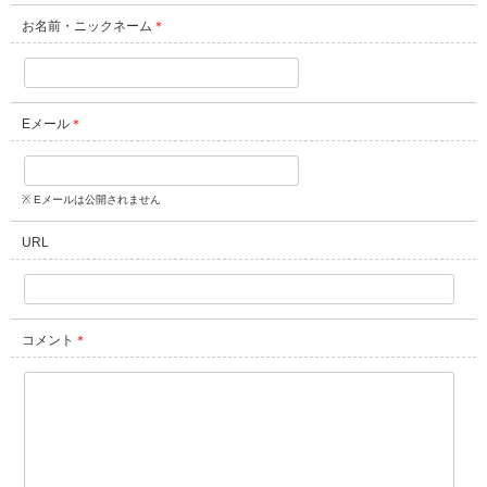
お名前・ニックネーム
＊
Eメール
＊
※ Eメールは公開されません
URL
コメント
＊