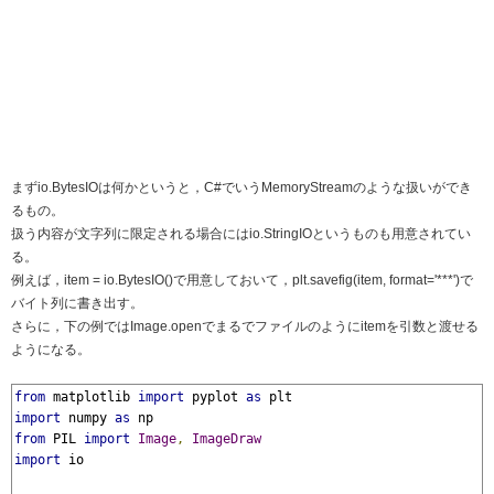
まずio.BytesIOは何かというと，C#でいうMemoryStreamのような扱いができ
るもの。
扱う内容が文字列に限定される場合にはio.StringIOというものも用意されてい
る。
例えば，item = io.BytesIO()で用意しておいて，plt.savefig(item, format='***')で
バイト列に書き出す。
さらに，下の例ではImage.openでまるでファイルのようにitemを引数と渡せる
ようになる。
from
 matplotlib 
import
 pyplot 
as
import
 numpy 
as
from
 PIL 
import
Image
,
ImageDraw
import
 io
