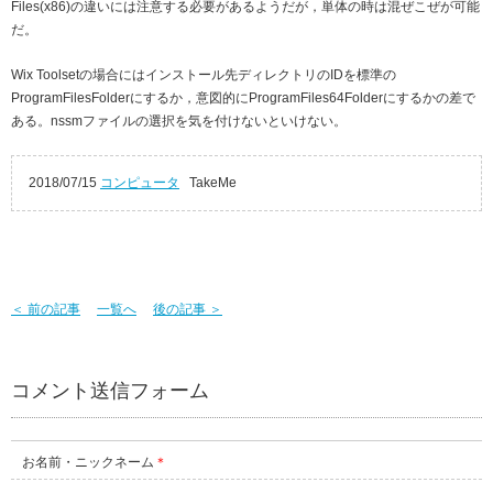
Files(x86)の違いには注意する必要があるようだが，単体の時は混ぜこぜが可能
だ。
Wix Toolsetの場合にはインストール先ディレクトリのIDを標準の
ProgramFilesFolderにするか，意図的にProgramFiles64Folderにするかの差で
ある。nssmファイルの選択を気を付けないといけない。
2018/07/15
コンピュータ
TakeMe
＜ 前の記事
一覧へ
後の記事 ＞
コメント送信フォーム
お名前・ニックネーム
＊