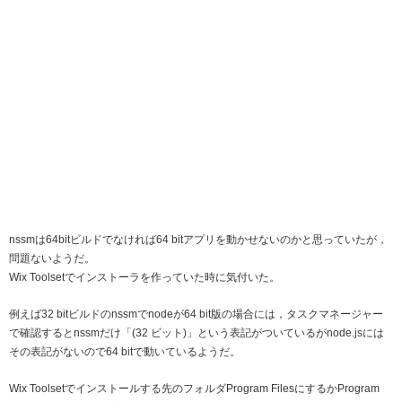
nssmは64bitビルドでなければ64 bitアプリを動かせないのかと思っていたが，
問題ないようだ。
Wix Toolsetでインストーラを作っていた時に気付いた。
例えば32 bitビルドのnssmでnodeが64 bit版の場合には，タスクマネージャー
で確認するとnssmだけ「(32 ビット)」という表記がついているがnode.jsには
その表記がないので64 bitで動いているようだ。
Wix Toolsetでインストールする先のフォルダProgram FilesにするかProgram