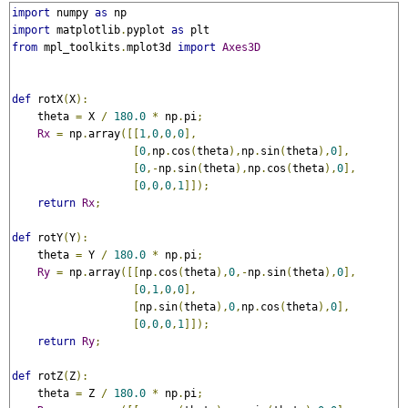
import
 numpy 
as
import
 matplotlib
.
pyplot 
as
from
 mpl_toolkits
.
mplot3d 
import
Axes3D
def
 rotX
(
X
):
    theta 
=
 X 
/
180.0
*
 np
.
pi
;
Rx
=
 np
.
array
([[
1
,
0
,
0
,
0
],
[
0
,
np
.
cos
(
theta
),
np
.
sin
(
theta
),
0
],
[
0
,-
np
.
sin
(
theta
),
np
.
cos
(
theta
),
0
],
[
0
,
0
,
0
,
1
]]);
return
Rx
;
def
 rotY
(
Y
):
    theta 
=
 Y 
/
180.0
*
 np
.
pi
;
Ry
=
 np
.
array
([[
np
.
cos
(
theta
),
0
,-
np
.
sin
(
theta
),
0
],
[
0
,
1
,
0
,
0
],
[
np
.
sin
(
theta
),
0
,
np
.
cos
(
theta
),
0
],
[
0
,
0
,
0
,
1
]]);
return
Ry
;
def
 rotZ
(
Z
):
    theta 
=
 Z 
/
180.0
*
 np
.
pi
;