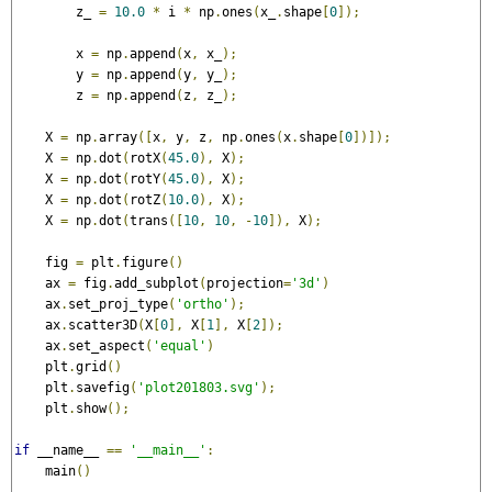
        z_ 
=
10.0
*
 i 
*
 np
.
ones
(
x_
.
shape
[
0
]);
        x 
=
 np
.
append
(
x
,
 x_
);
        y 
=
 np
.
append
(
y
,
 y_
);
        z 
=
 np
.
append
(
z
,
 z_
);
    X 
=
 np
.
array
([
x
,
 y
,
 z
,
 np
.
ones
(
x
.
shape
[
0
])]);
    X 
=
 np
.
dot
(
rotX
(
45.0
),
 X
);
    X 
=
 np
.
dot
(
rotY
(
45.0
),
 X
);
    X 
=
 np
.
dot
(
rotZ
(
10.0
),
 X
);
    X 
=
 np
.
dot
(
trans
([
10
,
10
,
-
10
]),
 X
);
    fig 
=
 plt
.
figure
()
    ax 
=
 fig
.
add_subplot
(
projection
=
'3d'
)
    ax
.
set_proj_type
(
'ortho'
);
    ax
.
scatter3D
(
X
[
0
],
 X
[
1
],
 X
[
2
]);
    ax
.
set_aspect
(
'equal'
)
    plt
.
grid
()
    plt
.
savefig
(
'plot201803.svg'
);
    plt
.
show
();
if
 __name__ 
==
'__main__'
:
    main
()