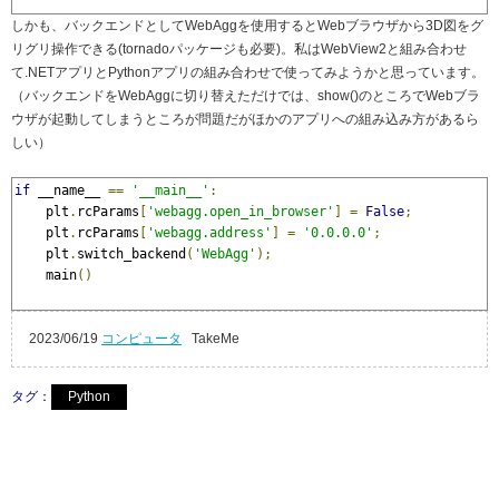
しかも、バックエンドとしてWebAggを使用するとWebブラウザから3D図をグ
リグリ操作できる(tornadoパッケージも必要)。私はWebView2と組み合わせ
て.NETアプリとPythonアプリの組み合わせで使ってみようかと思っています。
（バックエンドをWebAggに切り替えただけでは、show()のところでWebブラ
ウザが起動してしまうところが問題だがほかのアプリへの組み込み方があるら
しい）
if
 __name__ 
==
'__main__'
:
    plt
.
rcParams
[
'webagg.open_in_browser'
]
=
False
;
    plt
.
rcParams
[
'webagg.address'
]
=
'0.0.0.0'
;
    plt
.
switch_backend
(
'WebAgg'
);
    main
()
2023/06/19
コンピュータ
TakeMe
タグ：
Python