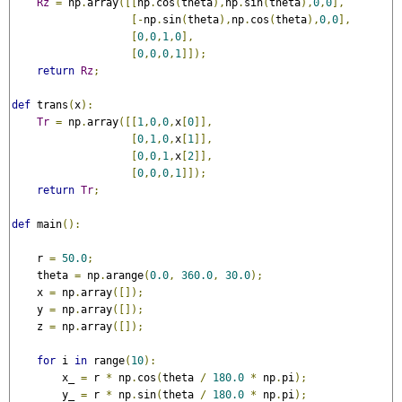
Rz
=
 np
.
array
([[
np
.
cos
(
theta
),
np
.
sin
(
theta
),
0
,
0
],
[-
np
.
sin
(
theta
),
np
.
cos
(
theta
),
0
,
0
],
[
0
,
0
,
1
,
0
],
[
0
,
0
,
0
,
1
]]);
return
Rz
;
def
 trans
(
x
):
Tr
=
 np
.
array
([[
1
,
0
,
0
,
x
[
0
]],
[
0
,
1
,
0
,
x
[
1
]],
[
0
,
0
,
1
,
x
[
2
]],
[
0
,
0
,
0
,
1
]]);
return
Tr
;
def
 main
():
    r 
=
50.0
;
    theta 
=
 np
.
arange
(
0.0
,
360.0
,
30.0
);
    x 
=
 np
.
array
([]);
    y 
=
 np
.
array
([]);
    z 
=
 np
.
array
([]);
for
 i 
in
 range
(
10
):
        x_ 
=
 r 
*
 np
.
cos
(
theta 
/
180.0
*
 np
.
pi
);
        y_ 
=
 r 
*
 np
.
sin
(
theta 
/
180.0
*
 np
.
pi
);